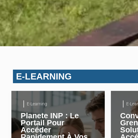
E-LEARNING
E-Learning
E-Lea
Planete INP : Le
Conv
Portail Pour
Gren
Accéder
Solu
Rapidement À Vos
Accé