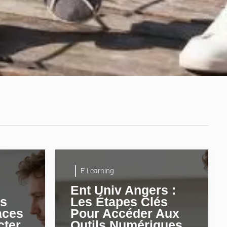
E-Learning
Ent Univ Angers :
es
Les Étapes Clés
aces
Pour Accéder Aux
cter
Outils Numériques