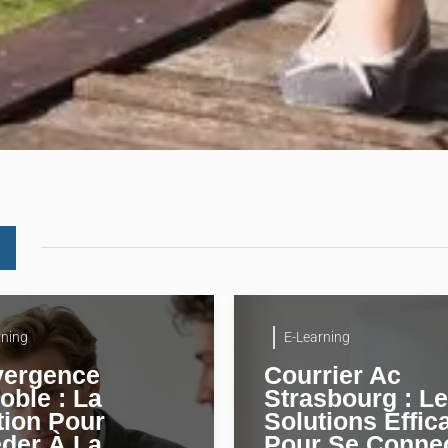
rning
E-Learning
ergence
Courrier Ac
oble : La
Strasbourg : L
tion Pour
Solutions Effic
der À La
Pour Se Conne