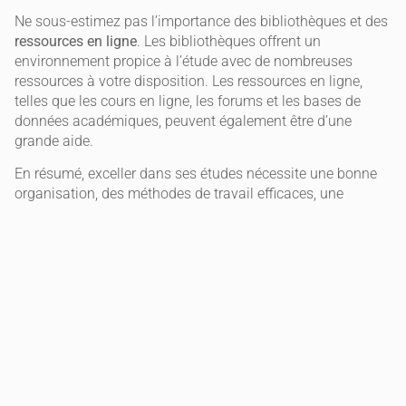
Ne sous-estimez pas l’importance des bibliothèques et des
ressources en ligne
. Les bibliothèques offrent un
environnement propice à l’étude avec de nombreuses
ressources à votre disposition. Les ressources en ligne,
telles que les cours en ligne, les forums et les bases de
données académiques, peuvent également être d’une
grande aide.
En résumé, exceller dans ses études nécessite une bonne
organisation, des méthodes de travail efficaces, une
motivation constante et l’utilisation des ressources
disponibles. En appliquant ces 10 astuces
incontournables, vous serez mieux équipé pour réussir.
Rappelez-vous, la persévérance et la discipline sont les
clés du succès. Alors, n’abandonnez jamais vos objectifs et
continuez à vous donner à fond!