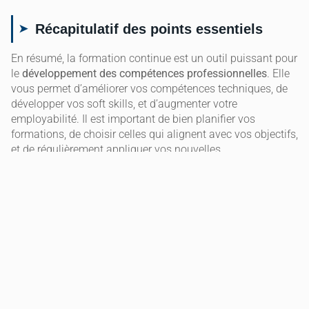
Récapitulatif des points essentiels
En résumé, la formation continue est un outil puissant pour
le
développement des compétences professionnelles
. Elle
vous permet d’améliorer vos compétences techniques, de
développer vos soft skills, et d’augmenter votre
employabilité. Il est important de bien planifier vos
formations, de choisir celles qui alignent avec vos objectifs,
et de régulièrement appliquer vos nouvelles
connaissances.
Encouragement à engager des
démarches de formation pour un
développement continu
N’attendez plus pour embaucher des démarches de
formation continue. Identifiez vos besoins, explorez les
différentes options de formation, et investissez dans votre