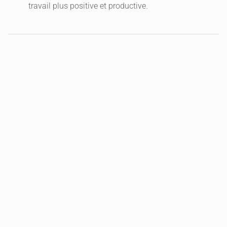
travail plus positive et productive.
ARTICLES RÉCENTS
Trouver son premier emploi grâce au
portage salarial
Lire la suite »
Formation Python pour débutant : les
bases à maîtriser pour bien commencer