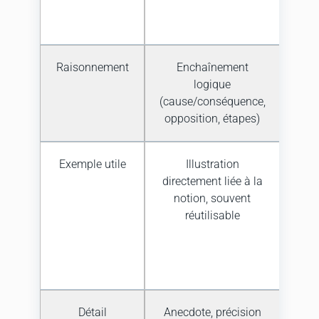
exp
ph
Raisonnement
Enchaînement
Ju
logique
arg
(cause/conséquence,
rés
opposition, étapes)
pr
Exemple utile
Illustration
App
directement liée à la
ré
notion, souvent
do
réutilisable
c
gag
po
pr
Détail
Anecdote, précision