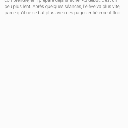
comprendre, et il prépare déjà la fiche. Au début, c’est un
peu plus lent. Après quelques séances, l’élève va plus vite,
parce qu’il ne se bat plus avec des pages entièrement fluo.
Exemple concret sur un paragraphe
Imaginons un cours d’histoire sur la Révolution française.
Le paragraphe explique plusieurs éléments, mais l’idée
essentielle pourrait être : « En 1789, la crise financière et les
inégalités renforcent la contestation de l’Ancien Régime. »
L’élève surligne la phrase qui dit cela, puis reformule :
« Les
problèmes d’argent de l’État et l’injustice sociale déclenchent
la remise en cause du système. »
L’exemple (États
généraux, cahiers de doléances) peut être gardé en note
courte, pas surligné partout.
Si vous encadrez un élève, un bon repère est de vérifier que
chaque surlignage peut être « traduit » en une phrase
simple. Si ce n’est pas possible, c’est soit trop long, soit pas
compris.