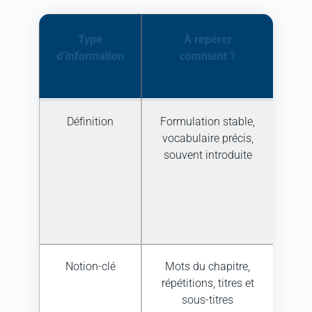
Type
À repérer
À 
d’information
comment ?
s
éval
Définition
Formulation stable,
Rép
vocabulaire précis,
« Q
souvent introduite
qu
co
un
évite
Notion-clé
Mots du chapitre,
Org
répétitions, titres et
plan,
sous-titres