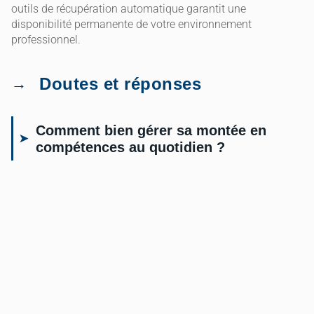
outils de récupération automatique garantit une
disponibilité permanente de votre environnement
professionnel.
Doutes et réponses
Comment bien gérer sa montée en
compétences au quotidien ?
Apprendre, c’est un peu comme le sport, on commence
avec plein de motivation et on finit parfois par s’écrouler
sur le canapé devant une série. L’astuce, c’est de ne pas
viser la lune tout de suite. Pourquoi ne pas s’octroyer
quinze minutes par jour, juste pour lire un article ou tester
une fonctionnalité ? J’ai personnellement souvent échoué
en voulant tout maîtriser en une seule semaine, un vrai
désastre. En avançant petit à petit, on évite la surchauffe
cérébrale. On se sent plus confiant, plus agile. C’est cette