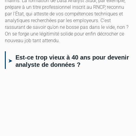
malins. La formation de Data Analyst Studi, par exemple,
prépare à un titre professionnel inscrit au RNCP, reconnu
par l’État, qui atteste de vos compétences techniques et
analytiques recherchées par les employeurs. C’est
rassurant de savoir qu’on ne bosse pas dans le vide, non ?
On se forge une légitimité solide pour enfin décrocher ce
nouveau job tant attendu.
Est-ce trop vieux à 40 ans pour devenir
analyste de données ?
Quarante ans, c’est le nouvel âge d’or, non ? Je croise
souvent des data scientists qui ont passé le cap de la
quarantaine et qui s’éclatent au quotidien. Beaucoup sont
généralement titulaires d’une licence avant de bifurquer
vers ce domaine. Il n’y a vraiment pas d’âge limite pour
reprendre des études supérieures, et obtenir un diplôme en
data science à un âge plus avancé ouvre de nombreuses
perspectives d’emploi. C’est un peu comme redémarrer une
partie de jeu vidéo avec tous les bonus accumulés. On est