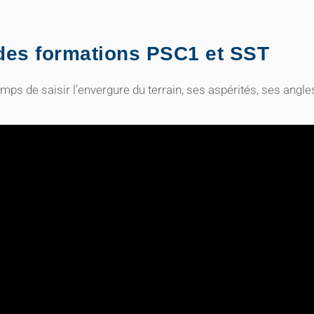
 des formations PSC1 et SST
emps de saisir l’envergure du terrain, ses aspérités, ses angle