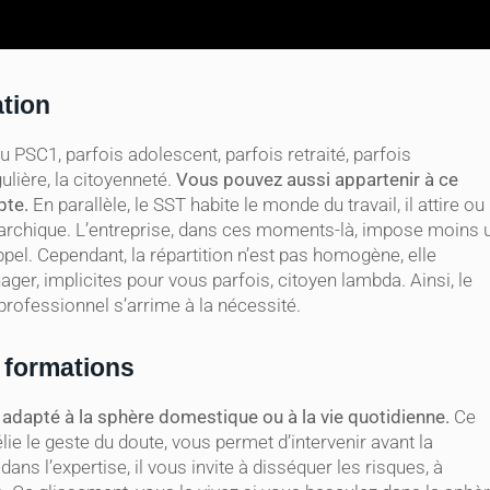
ation
PSC1, parfois adolescent, parfois retraité, parfois
ulière, la citoyenneté.
Vous pouvez aussi appartenir à ce
pte.
En parallèle, le SST habite le monde du travail, il attire ou
iérarchique. L’entreprise, dans ces moments-là, impose moins 
el. Cependant, la répartition n’est pas homogène, elle
er, implicites pour vous parfois, citoyen lambda. Ainsi, le
 professionnel s’arrime à la nécessité.
 formations
adapté à la sphère domestique ou à la vie quotidienne.
Ce
élie le geste du doute, vous permet d’intervenir avant la
 dans l’expertise, il vous invite à disséquer les risques, à