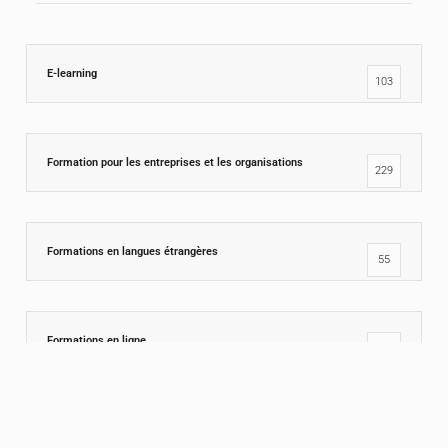
E-learning
103
Formation pour les entreprises et les organisations
229
Formations en langues étrangères
55
Formations en ligne
258
Techniques d'apprentissage
141