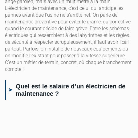
ange gardien, mais avec un multimètre à la main.
L’électricien de maintenance, c’est celui qui anticipe les
pannes avant que l’usine ne s’arrête net. On parle de
maintenance préventive pour éviter le drame, ou corrective
quand le courant décide de faire grève. Entre les schémas
électriques qui ressemblent à des labyrinthes et les règles
de sécurité à respecter scrupuleusement, il faut avoir l’œil
partout. Parfois, on installe de nouveaux équipements ou
on modifie l’existant pour passer à la vitesse supérieure.
C’est un métier de terrain, concret, où chaque branchement
compte !
Quel est le salaire d’un électricien de
maintenance ?
Parlons franchement, car le salaire, c’est le nerf de la
guerre, n’est ce pas ? En France, pour l’année 2024, on
tourne autour de 1 931 euros brut par mois en moyenne.
Sur l’année, cela représente environ 23 171 euros brut. C’est
une moyenne, oui, une simple moyenne, un point de départ