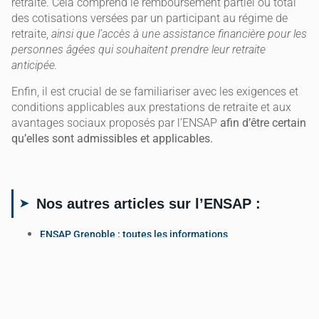
retraite. Cela comprend le remboursement partiel ou total
des cotisations versées par un participant au régime de
retraite,
ainsi que l’accès à une assistance financière pour les
personnes âgées qui souhaitent prendre leur retraite
anticipée.
Enfin, il est crucial de se familiariser avec les exigences et
conditions applicables aux prestations de retraite et aux
avantages sociaux proposés par l’ENSAP
afin d’être certain
qu’elles sont admissibles et applicables.
Nos autres articles sur l’ENSAP :
ENSAP Grenoble : toutes les informations
ENSAP : fiche de paie après le diplôme
ENSAP mon compte : comment gérer son compte ?
Comment rentrer à l’ENSAP Bordeaux ?
Tout savoir sur l’ENSAP Toulouse
ENSAP Montpellier : toutes vos questions