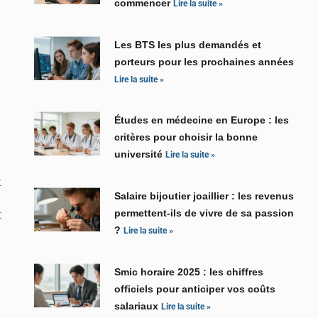
commencer
Lire la suite »
Les BTS les plus demandés et
porteurs pour les prochaines années
Lire la suite »
Études en médecine en Europe : les
critères pour choisir la bonne
université
Lire la suite »
t
Salaire bijoutier joaillier : les revenus
t
permettent-ils de vivre de sa passion
?
Lire la suite »
Smic horaire 2025 : les chiffres
officiels pour anticiper vos coûts
salariaux
Lire la suite »