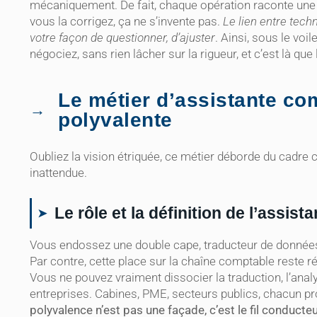
mécaniquement. De fait, chaque opération raconte une his
vous la corrigez, ça ne s’invente pas.
Le lien entre tec
votre façon de questionner, d’ajuster
. Ainsi, sous le voi
négociez, sans rien lâcher sur la rigueur, et c’est là que 
Le métier d’assistante c
polyvalente
Oubliez la vision étriquée, ce métier déborde du cadre 
inattendue.
Le rôle et la définition de l’assis
Vous endossez une double cape, traducteur de données e
Par contre, cette place sur la chaîne comptable reste rég
Vous ne pouvez vraiment dissocier la traduction, l’analy
entreprises. Cabines, PME, secteurs publics, chacun pro
polyvalence n’est pas une façade, c’est le fil conducte