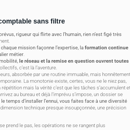
comptable sans filtre
vus, rigueur qui flirte avec l’humain, rien n’est figé très
ment.
, chaque mission façonne l’expertise, la
formation continue
alier métier
.
 mobilité,
le réseau et la remise en question ouvrent toutes
llectifs, c’est là l’aventure.
bleurs, absorbée par une routine immuable, mais honnêtemen
temporaine. La monotonie existe, certes, vous ne le niez pas,
 répétition mais la vérité c’est que les tâches s’accumulent e
arrivez au bureau et déjà l’imprévu s’impose, un dossier se
le temps d’installer l’ennui, vous faites face à une diversité
e dimension technique presque insoupçonnée, une précision
yse prend le pas, les opérations ne se rangent plus