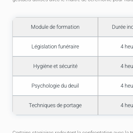
Module de formation
Durée ind
Législation funéraire
4 heu
Hygiène et sécurité
4 heu
Psychologie du deuil
4 heu
Techniques de portage
4 heu
Certains stagiaires redoutent la confrontation avec la t