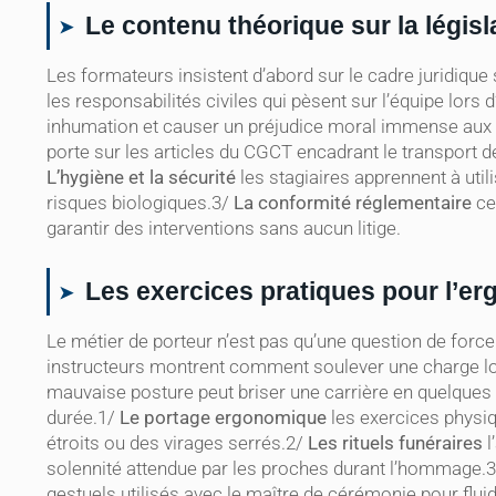
Le contenu théorique sur la législ
Les formateurs insistent d’abord sur le cadre juridiqu
les responsabilités civiles qui pèsent sur l’équipe lors 
inhumation et causer un préjudice moral immense aux 
porte sur les articles du CGCT encadrant le transport d
L’hygiène et la sécurité
les stagiaires apprennent à util
risques biologiques.3/
La conformité réglementaire
ce
garantir des interventions sans aucun litige.
Les exercices pratiques pour l’e
Le métier de porteur n’est pas qu’une question de force
instructeurs montrent comment soulever une charge lou
mauvaise posture peut briser une carrière en quelques 
durée.1/
Le portage ergonomique
les exercices physiq
étroits ou des virages serrés.2/
Les rituels funéraires
l
solennité attendue par les proches durant l’hommage.
gestuels utilisés avec le maître de cérémonie pour fluid