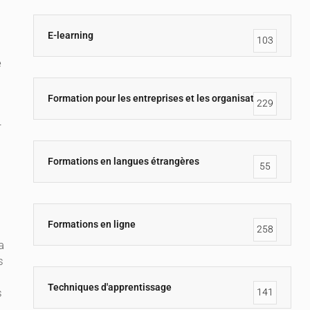
E-learning
103
e
Formation pour les entreprises et les organisations
229
r
Formations en langues étrangères
55
Formations en ligne
258
a
s
Techniques d'apprentissage
s
141