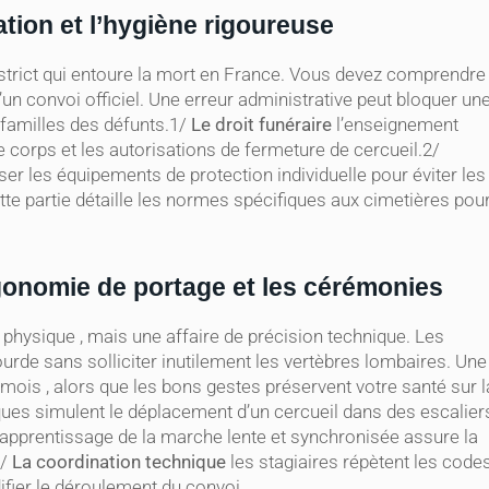
ation et l’hygiène rigoureuse
e strict qui entoure la mort en France. Vous devez comprendre
d’un convoi officiel. Une erreur administrative peut bloquer un
familles des défunts.1/
Le droit funéraire
l’enseignement
e corps et les autorisations de fermeture de cercueil.2/
iser les équipements de protection individuelle pour éviter les
tte partie détaille les normes spécifiques aux cimetières pou
rgonomie de portage et les cérémonies
 physique , mais une affaire de précision technique. Les
rde sans solliciter inutilement les vertèbres lombaires. Une
mois , alors que les bons gestes préservent votre santé sur l
ues simulent le déplacement d’un cercueil dans des escalier
’apprentissage de la marche lente et synchronisée assure la
3/
La coordination technique
les stagiaires répètent les code
ifier le déroulement du convoi.