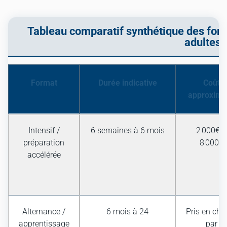
Tableau comparatif synthétique des form
adultes
Format
Durée indicative
Coût
approximat
Intensif /
6 semaines à 6 mois
2 000€ à
préparation
8 000€
accélérée
Alternance /
6 mois à 24
Pris en cha
apprentissage
par