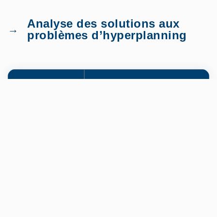
Analyse des solutions aux
problèmes d’hyperplanning
Problème
Solution Proposée
Courant
Problème de
Formation continue,
synchronisation
vérifications périodiques
Gestion des
Planification des
mises à jour
maintenances, alertes
préventives