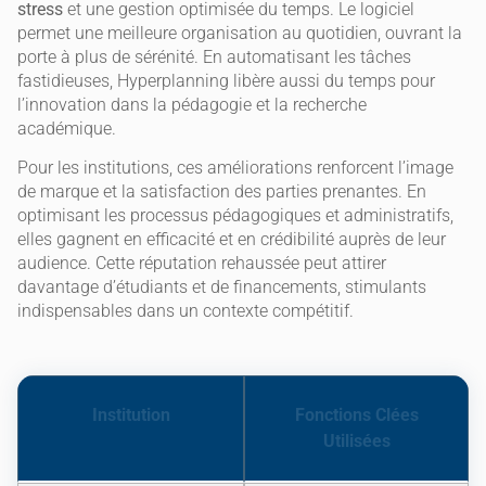
stress
et une gestion optimisée du temps. Le logiciel
permet une meilleure organisation au quotidien, ouvrant la
porte à plus de sérénité. En automatisant les tâches
fastidieuses, Hyperplanning libère aussi du temps pour
l’innovation dans la pédagogie et la recherche
académique.
Pour les institutions, ces améliorations renforcent l’image
de marque et la satisfaction des parties prenantes. En
optimisant les processus pédagogiques et administratifs,
elles gagnent en efficacité et en crédibilité auprès de leur
audience. Cette réputation rehaussée peut attirer
davantage d’étudiants et de financements, stimulants
indispensables dans un contexte compétitif.
Institution
Fonctions Clées
Utilisées