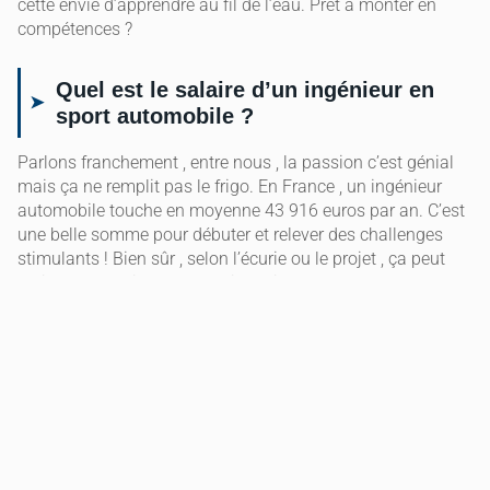
cette envie d’apprendre au fil de l’eau. Prêt à monter en
compétences ?
Quel est le salaire d’un ingénieur en
sport automobile ?
Parlons franchement , entre nous , la passion c’est génial
mais ça ne remplit pas le frigo. En France , un ingénieur
automobile touche en moyenne 43 916 euros par an. C’est
une belle somme pour débuter et relever des challenges
stimulants ! Bien sûr , selon l’écurie ou le projet , ça peut
varier. On ne fait pas ce métier uniquement pour le chèque ,
mais pour l’adrénaline des deadlines et la réussite
collective. C’est un peu comme gérer son propre planning
de carrière , on vise le niveau supérieur chaque jour. Avoue ,
ça donne envie de mettre la main à la pâte , non ?
Quel est le salaire d’un ingénieur du
sport ?