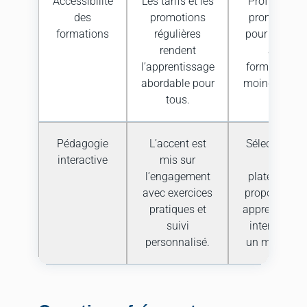
Accessibilité
Les tarifs et les
Profitez des
des
promotions
promotions
formations
régulières
pour accéde
rendent
aux
l’apprentissage
formations 
abordable pour
moindre coût
tous.
Pédagogie
L’accent est
Sélectionnez
interactive
mis sur
les
l’engagement
plateformes
avec exercices
proposant u
pratiques et
apprentissag
suivi
interactif et
personnalisé.
un mentorat