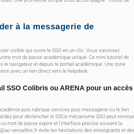
minutes. Une promesse simple vous accompagne : moins de
der à la messagerie de
ter visible qui ouvre le SSO en un clic. Vous saisissez
votre mot de passe académique unique. Ce mini tutoriel de
is le navigateur et depuis le portail académique. Une zone
ion avec un lien direct vers le helpdesk.
tail SSO Colibris ou ARENA pour un accès
académie puis rubrique services puis messagerie ou le lien
s validez pour déclencher le SSCe mécanisme
SSO
peut renvoy
u mot de passe expiré et l’interface précise souvent la
ac-versailles.fr
évite les hésitations des enseignants et de