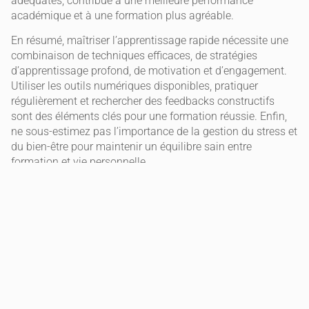
adéquates, contribue à une meilleure performance
académique et à une formation plus agréable.
En résumé, maîtriser l’apprentissage rapide nécessite une
combinaison de techniques efficaces, de stratégies
d’apprentissage profond, de motivation et d’engagement.
Utiliser les outils numériques disponibles, pratiquer
régulièrement et rechercher des feedbacks constructifs
sont des éléments clés pour une formation réussie. Enfin,
ne sous-estimez pas l’importance de la gestion du stress et
du bien-être pour maintenir un équilibre sain entre
formation et vie personnelle.
Grâce à ces conseils, vous êtes désormais mieux équipé
pour rendre votre apprentissage plus rapide et plus
efficace. Continuez à explorer, à pratiquer et à affiner vos
méthodes pour tirer le meilleur parti de votre potentiel
d’apprentissage.