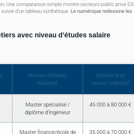
tion. Une comparaison simple montre secteurs public privé E
e suivie d’un tableau synthétique.
Le numérique redessine les
tiers avec niveau d’études salaire
l
Niveau d’études
Salaire brut
habituel
annuel indicatif
Master spécialisé /
45 000 à 80 000 €
diplôme d’ingénieur
Master finance/école de
35 000 à 70 000 €