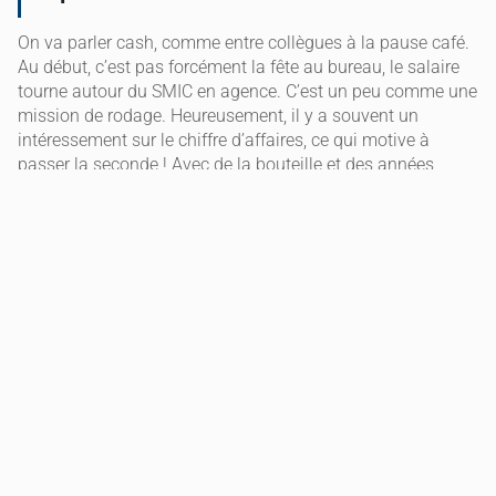
On va parler cash, comme entre collègues à la pause café.
Au début, c’est pas forcément la fête au bureau, le salaire
tourne autour du SMIC en agence. C’est un peu comme une
mission de rodage. Heureusement, il y a souvent un
intéressement sur le chiffre d’affaires, ce qui motive à
passer la seconde ! Avec de la bouteille et des années
d’expérience, le bulletin de paie peut franchir la barre des 3
000 euros brut par mois. C’est gratifiant de voir son
évolution, un peu comme réussir un projet complexe après
des mois de galère ! On progresse ensemble !
Est-il possible de devenir détective
privé sans diplôme ?
On aimerait parfois brûler les étapes, surtout quand on a
l’impression d’avoir déjà les soft skills nécessaires. Mais
non, devenir détective sans bac ou diplôme équivalent,
c’est mission impossible en France. C’est le socle, comme
une bonne connexion wifi pour une visio d’équipe ! Pour