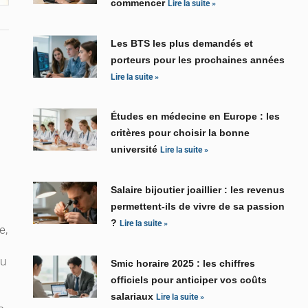
commencer
Lire la suite »
Les BTS les plus demandés et
porteurs pour les prochaines années
Lire la suite »
Études en médecine en Europe : les
critères pour choisir la bonne
université
Lire la suite »
Salaire bijoutier joaillier : les revenus
permettent-ils de vivre de sa passion
?
Lire la suite »
e,
ou
Smic horaire 2025 : les chiffres
officiels pour anticiper vos coûts
salariaux
Lire la suite »