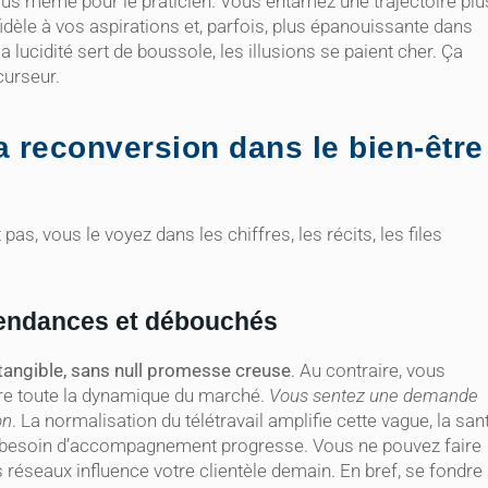
us même pour le praticien. Vous entamez une trajectoire plu
idèle à vos aspirations et, parfois, plus épanouissante dans
lucidité sert de boussole, les illusions se paient cher. Ça
curseur.
la reconversion dans le bien-être
pas, vous le voyez dans les chiffres, les récits, les files
tendances et débouchés
tangible, sans null promesse creuse
. Au contraire, vous
ire toute la dynamique du marché.
Vous sentez une demande
on
. La normalisation du télétravail amplifie cette vague, la san
le besoin d’accompagnement progresse. Vous ne pouvez faire
s réseaux influence votre clientèle demain. En bref, se fondre