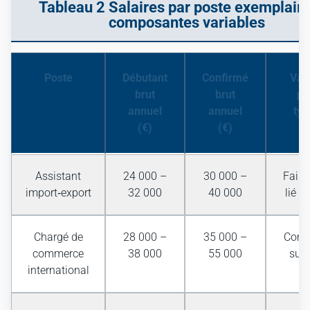
Tableau 2 Salaires par poste exemplaire
composantes variables
Poste
Débutant
Confirmé
Vari
brut
brut
pr
annuel
annuel
typ
(€)
(€)
Assistant
24 000 –
30 000 –
Faibl
import‑export
32 000
40 000
lié à
Chargé de
28 000 –
35 000 –
Comm
commerce
38 000
55 000
sur 
international
ex