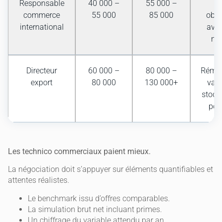
Responsable
40 000 –
55 000 –
B
commerce
55 000
85 000
objec
international
ava
mob
Directeur
60 000 –
80 000 –
Rémun
export
80 000
130 000+
vari
stock
pos
Les technico commerciaux paient mieux.
La négociation doit s’appuyer sur éléments quantifiables et
attentes réalistes.
Le benchmark issu d’offres comparables.
La simulation brut net incluant primes.
Un chiffrage du variable attendu par an.