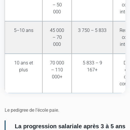
– 50
com
000
inter
5–10 ans
45 000
3 750 – 5 833
Resp
– 70
com
000
inter
10 ans et
70 000
5 833 – 9
Dir
plus
– 110
167+
ex
000+
dir
comm
Le pedigree de l’école paie.
La progression salariale après 3 à 5 ans