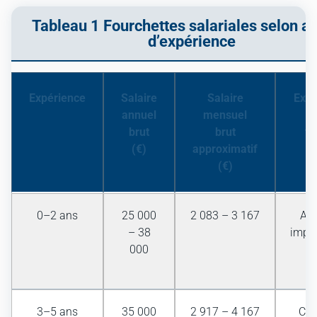
Tableau 1 Fourchettes salariales selon a
d’expérience
Expérience
Salaire
Salaire
Exe
annuel
mensuel
p
brut
brut
ty
(€)
approximatif
(€)
0–2 ans
25 000
2 083 – 3 167
Ass
– 38
impor
000
/ 
e
3–5 ans
35 000
2 917 – 4 167
Cha