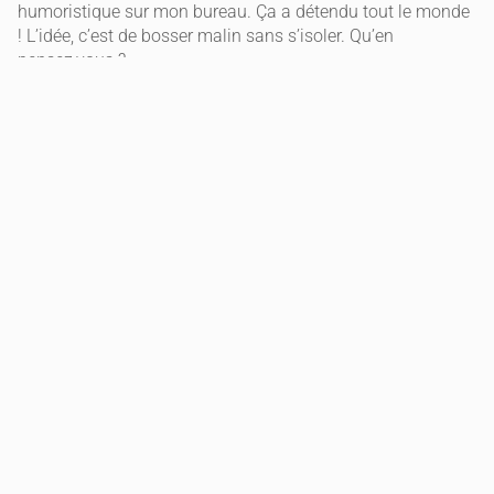
humoristique sur mon bureau. Ça a détendu tout le monde
! L’idée, c’est de bosser malin sans s’isoler. Qu’en
pensez,vous ?
Quelle est l’importance du feedback en
équipe ?
Le feedback, c’est l’ingrédient secret qui transforme une
équipe en machine de guerre bienveillante. On en a parfois
peur, on l’attend avec une petite boule au ventre, mais quel
moteur pour progresser ! Recevoir un retour, c’est comme
regarder dans un miroir qui nous veut du bien. Cela permet
de corriger le tir avant que le projet ne déraille. On se
souvient tous d’un retour mal formulé qui nous a plombé la
semaine, et on apprend à faire mieux. On privilégie la
franchise, on encourage chaque progrès. Se dire les choses
franchement, c’est la base d’une confiance solide, n’est,ce
pas ?