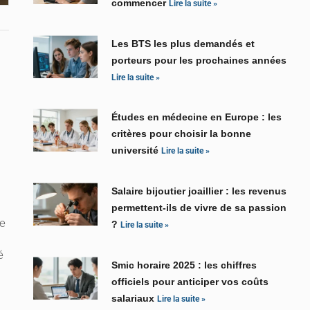
commencer
Lire la suite »
Les BTS les plus demandés et
porteurs pour les prochaines années
Lire la suite »
Études en médecine en Europe : les
critères pour choisir la bonne
université
Lire la suite »
Salaire bijoutier joaillier : les revenus
permettent-ils de vivre de sa passion
re
?
Lire la suite »
é
Smic horaire 2025 : les chiffres
officiels pour anticiper vos coûts
salariaux
Lire la suite »