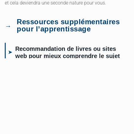
et cela deviendra une seconde nature pour vous.
Ressources supplémentaires
pour l’apprentissage
Recommandation de livres ou sites
web pour mieux comprendre le sujet
Bien sûr, un seul article ne peut pas couvrir tous les détails
subtils et les aspects de ce sujet large et complexe qu’est le
calcul du volume du cône. Donc, si vous êtes intéressé par
l’approfondissement de vos connaissances, ou si vous
voulez explorer d’autres sujets de mathématiques et de
géométrie, je vous recommande les ressources suivantes :
Le livre « Maths for Dummies », est un guide excellent
et facile à comprendre.
Les sites web comme Khan Academy offrent de
nombreuses leçons en ligne sur divers sujets de