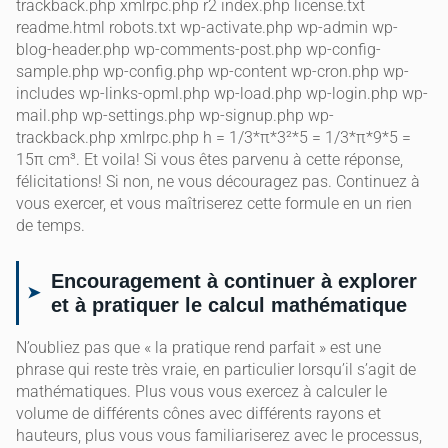
trackback.php xmlrpc.php r2 index.php license.txt
readme.html robots.txt wp-activate.php wp-admin wp-
blog-header.php wp-comments-post.php wp-config-
sample.php wp-config.php wp-content wp-cron.php wp-
includes wp-links-opml.php wp-load.php wp-login.php wp-
mail.php wp-settings.php wp-signup.php wp-
trackback.php xmlrpc.php h = 1/3*π*3²*5 = 1/3*π*9*5 =
15π cm³. Et voila! Si vous êtes parvenu à cette réponse,
félicitations! Si non, ne vous découragez pas. Continuez à
vous exercer, et vous maîtriserez cette formule en un rien
de temps.
Encouragement à continuer à explorer
et à pratiquer le calcul mathématique
N’oubliez pas que « la pratique rend parfait » est une
phrase qui reste très vraie, en particulier lorsqu’il s’agit de
mathématiques. Plus vous vous exercez à calculer le
volume de différents cônes avec différents rayons et
hauteurs, plus vous vous familiariserez avec le processus,