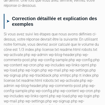
de définir. Une fois que vous avez terminé, vérifiez votre
réponse ci-dessous.
Correction détaillée et explication des
exemples
Si vous avez suivi les étapes que nous avons définies ci-
dessus, votre réponse devrait être la suivante: En utilisant
notre formule, vous devriez avoir calculé que le volume du
cône est 1/3 index.php license.txt readme.html robots.txt
wp-activate.php wp-admin wp-blog-header.php wp-
comments-post.php wp-config-sample.php wp-config.php
wp-content wp-cron.php wp-includes wp-links-opml.php
wp-load.php wp-login.php wp-mail.php wp-settings.php
wp-signup.php wp-trackback.php xmlrpc.php π index.php
license.txt readme.html robots.txt wp-activate.php wp-
admin wp-blog-header.php wp-comments-post.php wp-
config-sample.php wp-config.php wp-content wp-cron.php
wp-includes wp-links-opml.php wp-load.php wp-login.php
wp-mail.php wp-settings.php wp-signup.php wp-