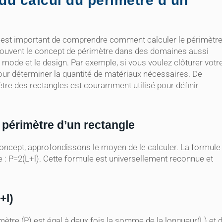
du calcul du périmètre d’un
l est important de comprendre comment calculer le périmètr
s souvent le concept de périmètre dans des domaines aussi
a mode et le design. Par exemple, si vous voulez clôturer votr
pour déterminer la quantité de matériaux nécessaires. De
mètre des rectangles est couramment utilisé pour définir
 périmètre d’un rectangle
oncept, approfondissons le moyen de le calculer. La formule
le : P=2(L+l). Cette formule est universellement reconnue et
+l)
mètre (P) est égal à deux fois la somme de la longueur(L) et 