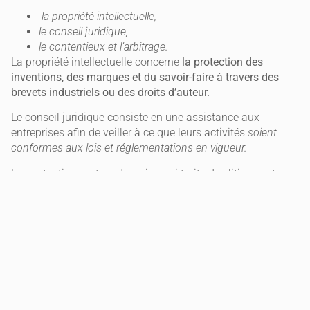
la propriété intellectuelle,
le conseil juridique,
le contentieux et l’arbitrage.
La propriété intellectuelle concerne
la protection des
inventions, des marques et du savoir-faire à travers des
brevets industriels ou des droits d’auteur.
Le conseil juridique consiste en une assistance aux
entreprises afin de veiller à ce que leurs activités
soient
conformes aux lois et réglementations en vigueur.
Le contentieux est un domaine qui traite des litiges entre
deux parties impliquant une violation de contrats ou de
lois.
L’arbitrage est
une forme alternative de résolution des
litiges
entre les parties concernées sans recourir à un
tribunal judiciaire.